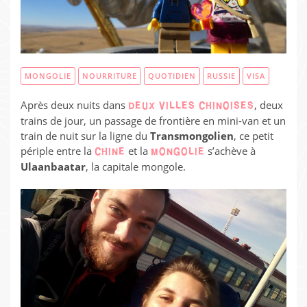
MONGOLIE
NOURRITURE
QUOTIDIEN
RUSSIE
VISA
Après deux nuits dans
, deux
DEUX VILLES CHINOISES
trains de jour, un passage de frontière en mini-van et un
train de nuit sur la ligne du
Transmongolien
, ce petit
périple entre la
et la
s’achève à
CHINE
MONGOLIE
Ulaanbaatar
, la capitale mongole.