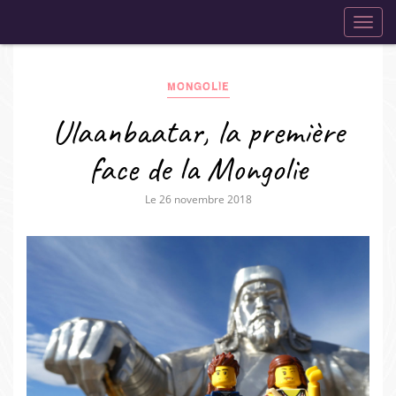
navig
Toggl
navig
MONGOLIE
Ulaanbaatar, la première
face de la Mongolie
Le 26 novembre 2018