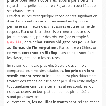
plutôt pouilleux à côté
, n’échappant pas à certains
regards interpellés du genre « Regarde un peu l’état de
ses chaussures ».
Les chaussures c’est quelque chose de très signifiant en
Asie. La plupart des asiatiques vivent en flipflop en
permanence, mettre des chaussures est une forme de
respect. Etant un bien cher, ils en mettent pour des
jours importants, pour des rdv, etc (par exemple à
, c’était
chaussures obligatoires pour aller
MANILLE
au Bureau de l’Immigration
). Par contre en Chine, on
ne verra
personne en flipflop
! Les chinois sont fiers,
les slashs, c’est pour les pauvres.
En raison du niveau plus élevé de vie des chinois
comparé à leurs voisins asiatiques,
les prix s’en font
sensiblement ressentir
et il nous est plus difficile de
trouver des stands de rue à petit prix. Il en reste malgré
tout quelques-uns, dans certaines allées sombres, où
nous achetons un bon plat de nouilles pimenté à un
stand pour ouvriers.
Autrement, ici,
les nouilles instants sont reines
et ont