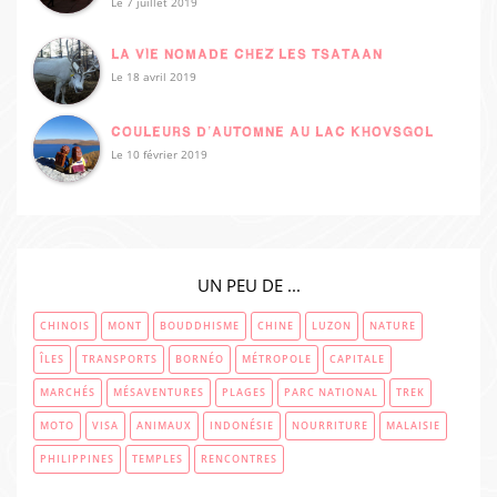
Le 7 juillet 2019
LA VIE NOMADE CHEZ LES TSATAAN
Le 18 avril 2019
COULEURS D’AUTOMNE AU LAC KHOVSGOL
Le 10 février 2019
UN PEU DE ...
CHINOIS
MONT
BOUDDHISME
CHINE
LUZON
NATURE
ÎLES
TRANSPORTS
BORNÉO
MÉTROPOLE
CAPITALE
MARCHÉS
MÉSAVENTURES
PLAGES
PARC NATIONAL
TREK
MOTO
VISA
ANIMAUX
INDONÉSIE
NOURRITURE
MALAISIE
PHILIPPINES
TEMPLES
RENCONTRES