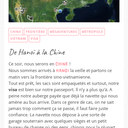
CHINE
FRONTIÈRE
MÉSAVENTURES
MÉTROPOLE
VIETNAM
VISA
De Hanoï à la Chine
Ce soir, nous serons en
!
CHINE
Nous sommes arrivés à
la veille et partons ce
HANOI
matin vers la frontière sino-vietnamienne.
Tout est prêt, les sacs sont empaquetés et surtout, notre
visa
est bien sur notre passeport. Il n’y a plus qu’à. A
peine notre auberge payée que déjà la navette qui nous
amène au bus arrive. Dans ce genre de cas, on ne sait
jamais trop comment ça se passe, il faut faire juste
confiance. La navette nous dépose à une sorte de
garage souterrain avec quelques sièges et un petit
bureau de change où des gens, chinois pour la plupart,